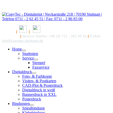
|
|
|
Service-Telefon: +49 (0) 711 - 262 45 51
|
E-Mail:
info@copytec-stuttgart.de
Home
Studenten
Service
Stempel
Faxservice
Digitaldruck
Foto- & Farbkopie
Visiten- & Postkarten
CAD-Plot & Posterdruck
Digitaldruck in weiß
Bannerdruck in XXL
Posterdruck
Bindungen
Spiralbindung
Klebebindung