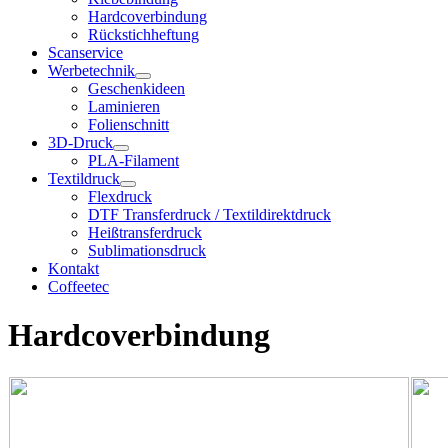
Hardcoverbindung
Rückstichheftung
Scanservice
Werbetechnik
Geschenkideen
Laminieren
Folienschnitt
3D-Druck
PLA-Filament
Textildruck
Flexdruck
DTF Transferdruck / Textildirektdruck
Heißtransferdruck
Sublimationsdruck
Kontakt
Coffeetec
Hardcoverbindung