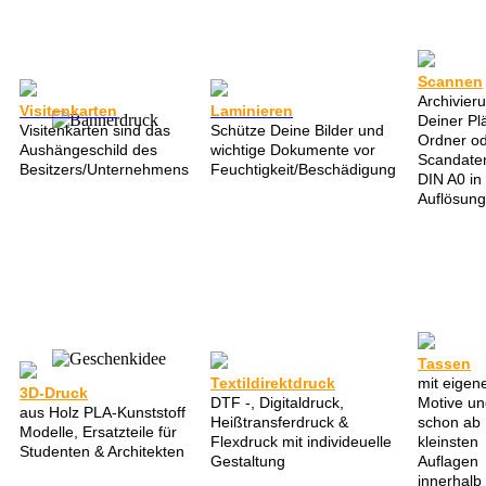
Scannen
Archivier
Visitenkarten
Laminieren
Deiner Pl
Visitenkarten sind das
Schütze Deine Bilder und
Ordner o
Aushängeschild des
wichtige Dokumente vor
Scandaten
Besitzers/Unternehmens
Feuchtigkeit/Beschädigung
DIN A0 in
Auflösung
Tassen
Textildirektdruck
mit eige
3D-Druck
DTF -, Digitaldruck,
Motive un
aus Holz PLA-Kunststoff
Heißtransferdruck &
schon ab
Modelle, Ersatzteile für
Flexdruck mit individeuelle
kleinsten
Studenten & Architekten
Gestaltung
Auflagen
innerhalb