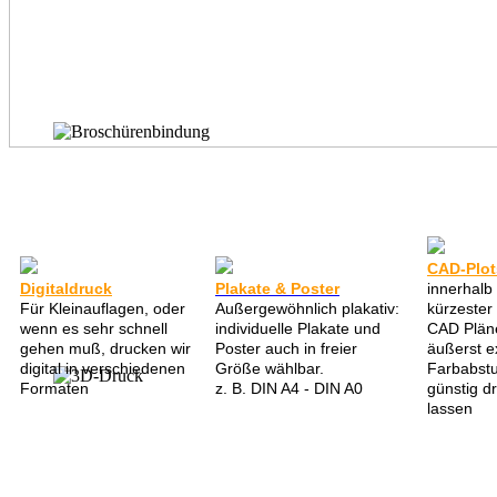
CAD-Plo
Digitaldruck
Plakate & Poster
innerhalb
Für Kleinauflagen, oder
Außergewöhnlich plakativ:
kürzester 
wenn es sehr schnell
individuelle Plakate und
CAD Plän
gehen muß, drucken wir
Poster auch in freier
äußerst e
digital in verschiedenen
Größe wählbar.
Farbabst
Formaten
z. B. DIN A4 - DIN A0
günstig d
lassen