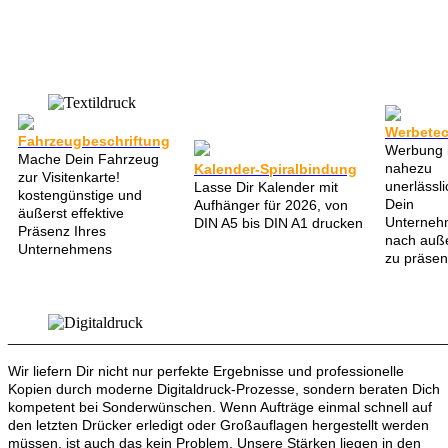
Werbetec
Fahrzeugbeschriftung
Werbung i
Mache Dein Fahrzeug
nahezu
Kalender-Spiralbindung
zur Visitenkarte!
unerlässl
Lasse Dir Kalender mit
kostengünstige und
Dein
Aufhänger für 2026, von
äußerst effektive
Unterne
DIN A5 bis DIN A1 drucken
Präsenz Ihres
nach auß
Unternehmens
zu präsen
______________________________________________________
Wir liefern Dir nicht nur perfekte Ergebnisse und professionelle
Kopien durch moderne Digitaldruck-Prozesse, sondern beraten Dich
kompetent bei Sonderwünschen. Wenn Aufträge einmal schnell auf
den letzten Drücker erledigt oder Großauflagen hergestellt werden
müssen, ist auch das kein Problem. Unsere Stärken liegen in den