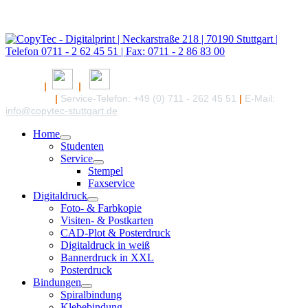
|
|
|
Service-Telefon: +49 (0) 711 - 262 45 51
|
E-Mail:
info@copytec-stuttgart.de
Home
Studenten
Service
Stempel
Faxservice
Digitaldruck
Foto- & Farbkopie
Visiten- & Postkarten
CAD-Plot & Posterdruck
Digitaldruck in weiß
Bannerdruck in XXL
Posterdruck
Bindungen
Spiralbindung
Klebebindung