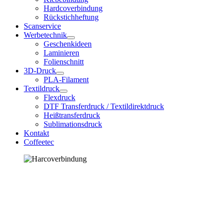
Hardcoverbindung
Rückstichheftung
Scanservice
Werbetechnik
Geschenkideen
Laminieren
Folienschnitt
3D-Druck
PLA-Filament
Textildruck
Flexdruck
DTF Transferdruck / Textildirektdruck
Heißtransferdruck
Sublimationsdruck
Kontakt
Coffeetec